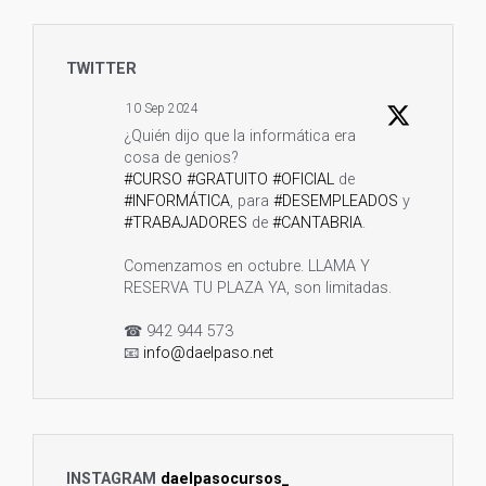
TWITTER
10 Sep 2024
¿Quién dijo que la informática era
cosa de genios?
#CURSO
#GRATUITO
#OFICIAL
de
#INFORMÁTICA
, para
#DESEMPLEADOS
y
#TRABAJADORES
de
#CANTABRIA
.
Comenzamos en octubre. LLAMA Y
RESERVA TU PLAZA YA, son limitadas.
☎ 942 944 573
📧
info@daelpaso.net
🌐
https://daelpaso.net/curso-sistemas-
informaticos-cantabria-i...
Twitter
1
3
INSTAGRAM
daelpasocursos_