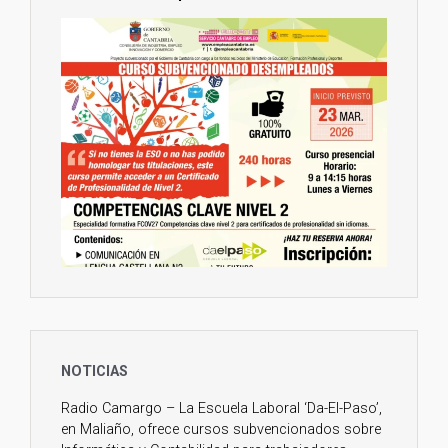
12 Ago 2024
¡Aprovecha esta oportunidad!
#CURSO
#GRATUITO
#SUBVENCIONADO
de
#AUXILIAR
#ADMINISTRATIVO
, para
#DESEMPLEADOS
y
#TRABAJADORES
de
#CANTABRIA
.
Comenzamos en septiembre. LLAMA Y
RESERVA TU PLAZA YA, son limitadas.
☎ 942 944 573
📧
info@daelpaso.net
🌐
https://daelpaso.net/curso-auxiliar-
administrativo-cantabria...
Twitter
1
2
31 Dic 2023
NOTICIAS
Feliz Año Nuevo!
Por un 2024 lleno de nuevas esperanzas
Radio Camargo – La Escuela Laboral ‘Da-El-Paso’,
y oportunidades.
en Maliaño, ofrece cursos subvencionados sobre