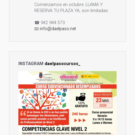
Comenzamos en octubre. LLAMA Y
RESERVA TU PLAZA YA, son limitadas.
☎ 942 944 573
📧
info@daelpaso.net
🌐
https://daelpaso.net/curso-sistemas-
informaticos-cantabria-i...
Twitter
1
3
INSTAGRAM
daelpasocursos_
12 Ago 2024
¡Aprovecha esta oportunidad!
#CURSO
#GRATUITO
#SUBVENCIONADO
de
#AUXILIAR
#ADMINISTRATIVO
, para
#DESEMPLEADOS
y
#TRABAJADORES
de
#CANTABRIA
.
Comenzamos en septiembre. LLAMA Y
RESERVA TU PLAZA YA, son limitadas.
☎ 942 944 573
📧
info@daelpaso.net