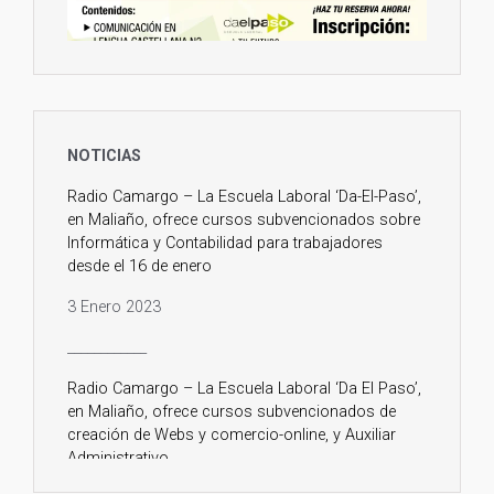
🌐
https://daelpaso.net/curso-auxiliar-
administrativo-cantabria...
Twitter
1
2
31 Dic 2023
NOTICIAS
Feliz Año Nuevo!
Por un 2024 lleno de nuevas esperanzas
Radio Camargo – La Escuela Laboral ‘Da-El-Paso’,
y oportunidades.
en Maliaño, ofrece cursos subvencionados sobre
Informática y Contabilidad para trabajadores
DA EL PASO a tu futuro con la nueva
desde el 16 de enero
programación de cursos gratuitos para
2024 que ya tienes disponible en
3 Enero 2023
https://daelpaso.net
____________
Twitter
1
Radio Camargo – La Escuela Laboral ‘Da El Paso’,
en Maliaño, ofrece cursos subvencionados de
18 Ago 2023
creación de Webs y comercio-online, y Auxiliar
#CURSO
#GRATUITO
Administrativo
#SUBVENCIONADO
de
#OFIMÁTICA
:
#WORD
y
#POWERPOINT
para