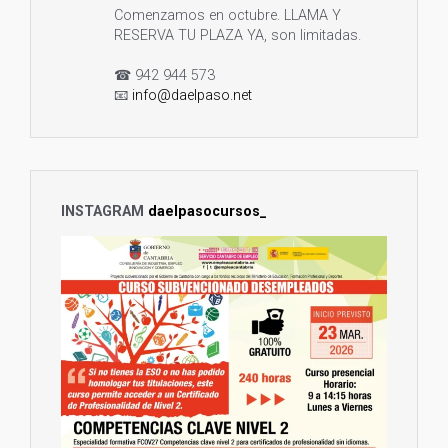
Comenzamos en octubre. LLAMA Y
RESERVA TU PLAZA YA, son limitadas.
☎ 942 944 573
📧
info@daelpaso.net
🌐
https://daelpaso.net/curso-sistemas-
informaticos-cantabria-i...
Twitter
1
3
INSTAGRAM
daelpasocursos_
12 Ago 2024
¡Aprovecha esta oportunidad!
#CURSO
#GRATUITO
#SUBVENCIONADO
de
#AUXILIAR
#ADMINISTRATIVO
, para
#DESEMPLEADOS
y
#TRABAJADORES
de
#CANTABRIA
.
Comenzamos en septiembre. LLAMA Y
RESERVA TU PLAZA YA, son limitadas.
☎ 942 944 573
📧
info@daelpaso.net