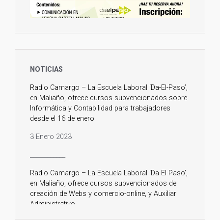
🌐
https://daelpaso.net/curso-auxiliar-
administrativo-cantabria...
Twitter
1
2
31 Dic 2023
NOTICIAS
Feliz Año Nuevo!
Por un 2024 lleno de nuevas esperanzas
Radio Camargo – La Escuela Laboral ‘Da-El-Paso’,
y oportunidades.
en Maliaño, ofrece cursos subvencionados sobre
Informática y Contabilidad para trabajadores
DA EL PASO a tu futuro con la nueva
desde el 16 de enero
programación de cursos gratuitos para
2024 que ya tienes disponible en
3 Enero 2023
https://daelpaso.net
____________
Twitter
1
Radio Camargo – La Escuela Laboral ‘Da El Paso’,
en Maliaño, ofrece cursos subvencionados de
18 Ago 2023
creación de Webs y comercio-online, y Auxiliar
#CURSO
#GRATUITO
Administrativo
#SUBVENCIONADO
de
#OFIMÁTICA
:
#WORD
y
#POWERPOINT
para