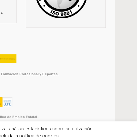
la
ón
 y
 Formación Profesional y Deportes.
la
0%
os
s.
ico de Empleo Estatal..
zar análisis estadísticos sobre su utilización.
cluida la política de cookies.