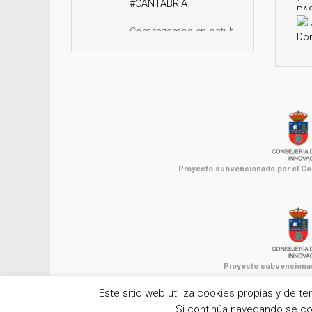
#CANTABRIA
.
Comenzamos en octubre.
LLAMA Y RESERVA TU
PLAZA YA, son limitadas.
☎ 942 944 573
📧
info@daelpaso.net
🌐
https://daelpaso.net/curso-
sistemas-informaticos-
cantabria-i...
Proyecto subvencionado por el Gob
1
3
Twitter
12 Ago 2024
¡Aprovecha esta
Proyecto subvencionado
oportunidad!
#CURSO
#GRATUITO
Este sitio web utiliza cookies propias y de te
#SUBVENCIONADO
de
Si continúa navegando se cons