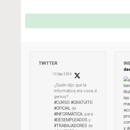
TWITTER
IN
da
10 Sep 2024
¿Quién dijo que la
informática era cosa de
genios?
#CURSO
#GRATUITO
#OFICIAL
de
#INFORMÁTICA
, para
#DESEMPLEADOS
y
#TRABAJADORES
de