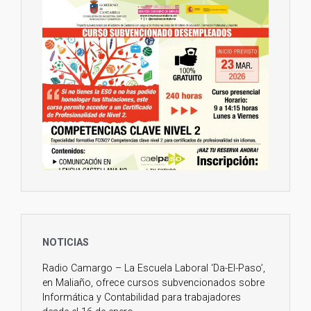
¡Aprovecha esta oportunidad!
#CURSO
#GRATUITO
#SUBVENCIONADO
de
#AUXILIAR
#ADMINISTRATIVO
, para
#DESEMPLEADOS
y
#TRABAJADORES
de
#CANTABRIA
.
Comenzamos en septiembre. LLAMA Y
RESERVA TU PLAZA YA, son limitadas.
☎ 942 944 573
📧
info@daelpaso.net
🌐
https://daelpaso.net/curso-auxiliar-
administrativo-cantabria...
Twitter
1
2
31 Dic 2023
NOTICIAS
Feliz Año Nuevo!
Por un 2024 lleno de nuevas esperanzas
Radio Camargo – La Escuela Laboral ‘Da-El-Paso’,
y oportunidades.
en Maliaño, ofrece cursos subvencionados sobre
Informática y Contabilidad para trabajadores
DA EL PASO a tu futuro con la nueva