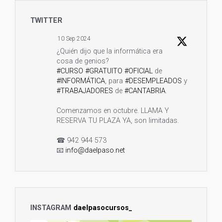
TWITTER
10 Sep 2024
¿Quién dijo que la informática era
cosa de genios?
#CURSO
#GRATUITO
#OFICIAL
de
#INFORMÁTICA
, para
#DESEMPLEADOS
y
#TRABAJADORES
de
#CANTABRIA
.
Comenzamos en octubre. LLAMA Y
RESERVA TU PLAZA YA, son limitadas.
☎ 942 944 573
📧
info@daelpaso.net
🌐
https://daelpaso.net/curso-sistemas-
informaticos-cantabria-i...
Twitter
1
3
INSTAGRAM
daelpasocursos_
12 Ago 2024